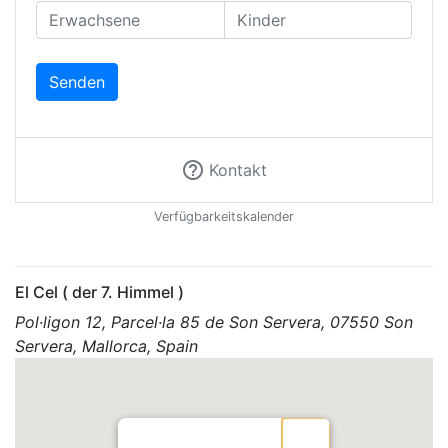
Senden
help_outline
Kontakt
Verfügbarkeitskalender
El Cel ( der 7. Himmel )
Pol·ligon 12, Parcel·la 85 de Son Servera, 07550 Son
Servera, Mallorca,
Spain