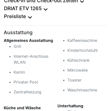
Check-in und Check-out Zeiten
expand_more
DRIAT ETV 1265
expand_more
Preisliste
expand_more
Ausstattung
Allgemeines Ausstattung
Kaffeemaschine
Grill
Kinderhochstuhl
Internet-Anschluss
Kühlschrank
WLAN
Mikrowelle
Kamin
Toaster
Privater Pool
Waschmaschine
Zentralheizung
Unterhaltung
Küche und Wäsche